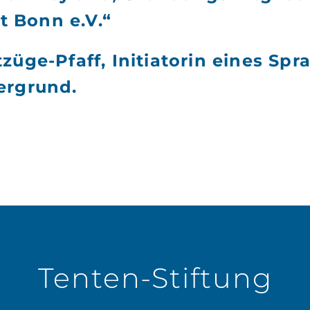
 Bonn e.V.“
züge-Pfaff, Initiatorin eines Sp
ergrund.
gation
Tenten-Stiftung