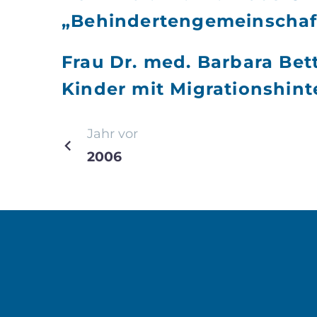
„Behindertengemeinschaft
Frau Dr. med. Barbara Bett
Kinder mit Migrationshint
Beitragsnavi
Jahr vor
2006