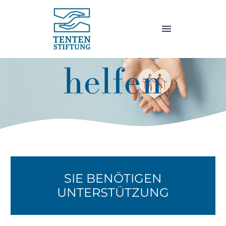
BONNER BÜRGERN
in Not
helfen
SIE BENÖTIGEN
UNTERSTÜTZUNG