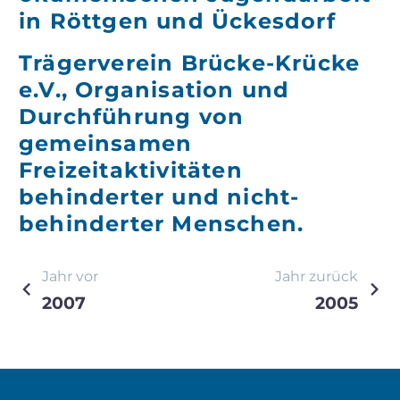
in Röttgen und Ückesdorf
Trägerverein Brücke-Krücke
e.V., Organisation und
Durchführung von
gemeinsamen
Freizeitaktivitäten
behinderter und nicht-
behinderter Menschen.
Beitragsnavigation
Jahr vor
Jahr zurück
2007
2005