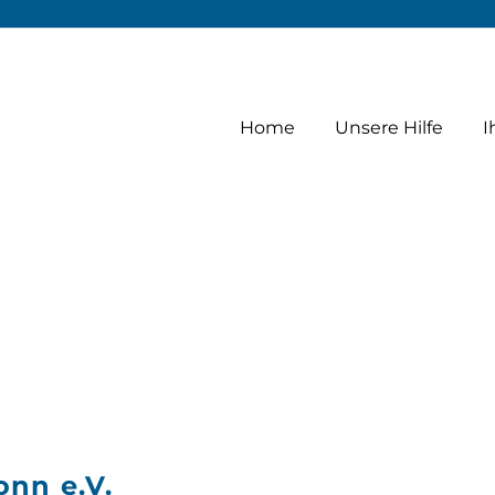
1999
Home
Unsere Hilfe
I
onn e.V.